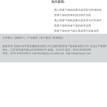
相关新闻:
离心喷雾干燥机的雾化器类型与转速影响
喷雾干燥机腔体的清洁维护流程
离心喷雾干燥机的雾化器保养与日常维护
喷雾干燥机快速干燥的效率优势
喷雾干燥机的气固分离原理与设备选型
公司简介
|
新闻中心
|
产品展示
|
客户留言
|
联系我们
版权所有 无锡市东宇胜机械制造有限公司(无锡市斯普瑞干燥设备有限公司) 专业生产
喷雾
地址：江苏省无锡市惠山区前洲镇中圩 邮编：214181 电话：0510-83580288
传真：0510-83581369 E-mail:hdst@pub.wx.jsinfo.net
http://www.dysjx.com