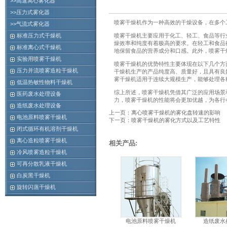
>>高速离心雾化器
>>压力式雾化器
喷雾干燥机作为一种高效的干燥设备，在多个
>>气流式雾化器
标准压力式干燥机
喷雾干燥机主要应用于化工、轻工、食品等行
燥效率和纯度有着极高的要求。在轻工和食品
标准离心式干燥机
地保留食品的营养成分和口感。此外，喷雾干
实验用喷雾干燥机
喷雾干燥机的优势特性主要体现在以下几个方
压力并流喷雾造粒干燥机
干燥机生产的产品纯度高、质量好，且具有良
雾干燥机适用于连续大规模生产，能够处理各
低温热敏性物料干燥机
综上所述，喷雾干燥机凭借其广泛的应用场景
医药废水处理设备
力，喷雾干燥机的性能将会更加优越，为各行
造纸废水处理设备
上一页：离心喷雾干燥机的雾化盘转速的影响
电池原料喷雾干燥机
下一页：喷雾干燥机的雾化方式以及工艺特性
闭式循环有机溶剂干燥机
离心造粒喷雾干燥机
相关产品:
冷风喷雾造粒干燥机
可再分散乳液干燥机
白炭黑干燥机
旋转闪蒸干燥机
电池原料喷雾干燥机
造纸废水