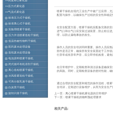
>>高速离心雾化器
>>压力式雾化器
喷雾干燥机在现代工业生产中被广泛应用，尤
>>气流式雾化器
配置与操作，以确保生产过程的安全性和稳定
标准压力式干燥机
标准离心式干燥机
在安全配置方面，喷雾干燥机应配备完善的安
实验用喷雾干燥机
进气口和出气口应安装过滤装置，防止粉尘进
理，以防止漏电事故的发生。
压力并流喷雾造粒干燥机
低温热敏性物料干燥机
医药废水处理设备
操作人员的安全培训同样重要。操作人员应熟
部件是否正常，确保所有安全装置处于工作状
造纸废水处理设备
行异常或有异常声音，应立即停机检查，避免
电池原料喷雾干燥机
闭式循环有机溶剂干燥机
在日常维护中，定期检查和清洁设备是确保安
离心造粒喷雾干燥机
的风险。同时，定期检查设备的密封性能，确
冷风喷雾造粒干燥机
可再分散乳液干燥机
通过合理的安全配置和规范的操作流程，喷雾
全培训，定期进行设备维护，从而为安全生产
白炭黑干燥机
旋转闪蒸干燥机
上一页：离心喷雾干燥机雾化器的日常维护
下一页：喷雾干燥机的物料预处理要求
相关产品: