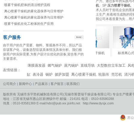
产力。通过多年的实践与不
喷雾干燥机腔体的清洁维护流程
机
、SP
压力喷雾干燥机
、
术人员对于造纸企业的黑
离心喷雾干燥机的雾化器保养与日常维护
土生产,有着相当成熟的
离心喷雾干燥机的雾化器保养与日常维护
我公司本着质量为先，用
喷雾干燥机在化工粉体的生产应用
客户服务
由于用户的生产需要、物料、客观条件不同，所以产品
应该客户化，设备选型应该具体情况具体分析。我们根
力式雾化器
气流式雾化器
标准压力式干燥机
标准离心式干
据用户的实际需要,为客户设计出优化的设备,迎合客户的
主要需求。
薄膜蒸发器
燃气锅炉
蒸汽锅炉
直线导轨
大型数控立车加工
风
友情链接：
缸
表冷器
锅炉
披萨加盟
离心喷雾干燥机
轮胎吊
壳芯机
清污
公司简介
|
新闻中心
|
产品展示
|
客户留言
|
联系我们
版权所有 无锡市东宇胜机械制造有限公司(无锡市斯普瑞干燥设备有限公司) 专业生产
喷雾
地址：江苏省无锡市惠山区前洲镇中圩 邮编：214181 电话：0510-83580288
传真：0510-83581369 E-mail:hdst@pub.wx.jsinfo.net
http://www.dysjx.com
苏公网